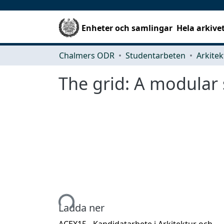
Enheter och samlingar
Hela arkive
Chalmers ODR
Studentarbeten
The grid: A modular
Hämtar...
Ladda ner
ACEX15 - Kandidatarbete i Arkitektur och