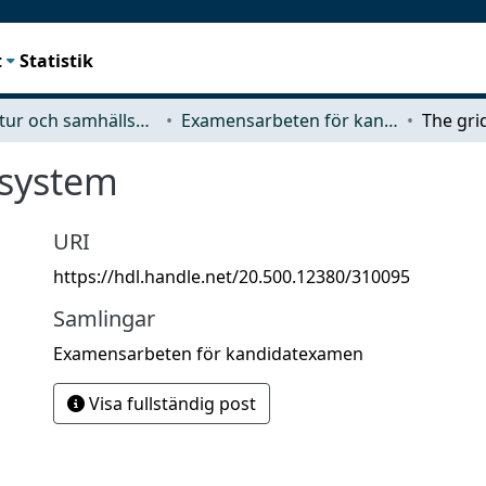
t
Statistik
Arkitektur och samhällsbyggnadsteknik (ACE)
Examensarbeten för kandidatexamen
 system
URI
https://hdl.handle.net/20.500.12380/310095
Samlingar
Examensarbeten för kandidatexamen
Visa fullständig post