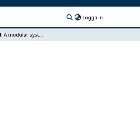
(current)
Logga in
The grid: A modular system