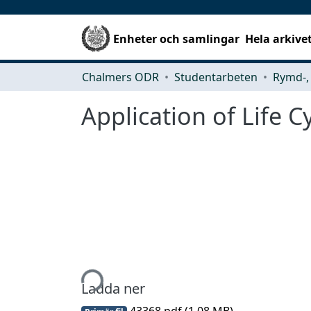
Enheter och samlingar
Hela arkive
Chalmers ODR
Studentarbeten
Application of Life 
Hämtar...
Ladda ner
43368.pdf
(1.08 MB)