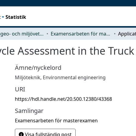
t
Statistik
Rymd-, geo- och miljövetenskap (SEE)
Examensarbeten för masterexamen
Cycle Assessment in the Truck
Ämne/nyckelord
Miljöteknik
,
Environmental engineering
URI
https://hdl.handle.net/20.500.12380/43368
Samlingar
Examensarbeten för masterexamen
Visa fullständig post