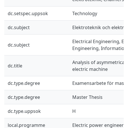
dc.setspec.uppsok
Technology
dc.subject
Elektroteknik och elektro
Electrical Engineering, El
dc.subject
Engineering, Information
Analysis of asymmetrical 
dc.title
electric machine
dc.type.degree
Examensarbete för mast
dc.type.degree
Master Thesis
dc.type.uppsok
H
local.programme
Electric power engineeri