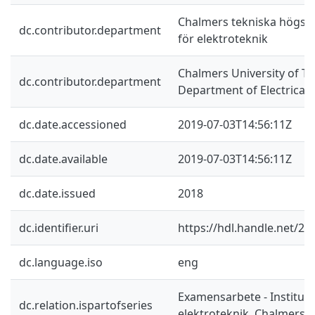
Chalmers tekniska högskol
dc.contributor.department
för elektroteknik
Chalmers University of Te
dc.contributor.department
Department of Electrical
dc.date.accessioned
2019-07-03T14:56:11Z
dc.date.available
2019-07-03T14:56:11Z
dc.date.issued
2018
dc.identifier.uri
https://hdl.handle.net/2
dc.language.iso
eng
Examensarbete - Instituti
dc.relation.ispartofseries
elektroteknik, Chalmers 