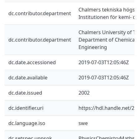
Chalmers tekniska högsko
dc.contributor.department
Institutionen för kemi- o
Chalmers University of Te
dc.contributor.department
Department of Chemical a
Engineering
dc.date.accessioned
2019-07-03T12:05:46Z
dc.date.available
2019-07-03T12:05:46Z
dc.date.issued
2002
dc.identifier.uri
https://hdl.handle.net/2
dc.language.iso
swe
dc.setspec.uppsok
PhysicsChemistryMaths