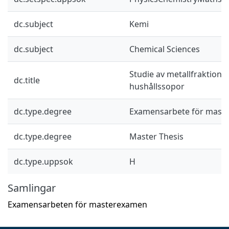
dc.subject
Kemi
dc.subject
Chemical Sciences
Studie av metallfraktioner
dc.title
hushållssopor
dc.type.degree
Examensarbete för mast
dc.type.degree
Master Thesis
dc.type.uppsok
H
Samlingar
Examensarbeten för masterexamen