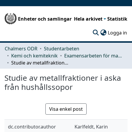
Enheter och samlingar
Hela arkivet
Statistik
(c
Logga in
Chalmers ODR
Studentarbeten
Kemi och kemiteknik
Examensarbeten för masterexamen
Studie av metallfraktioner i aska från hushållssopor
Studie av metallfraktioner i aska
från hushållssopor
Visa enkel post
dc.contributor.author
Karlfeldt, Karin