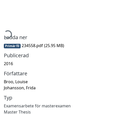
ämtar...
Ladda ner
234558.pdf
(25.95 MB)
Primär fil
Publicerad
2016
Författare
Broo, Louise
Johansson, Frida
Typ
Examensarbete för masterexamen
Master Thesis