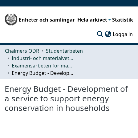
Enheter och samlingar
Hela arkivet
Statistik
(c
Logga in
Chalmers ODR
Studentarbeten
Industri- och materialvetenskap (IMS)
Examensarbeten för masterexamen
Energy Budget - Development of a service to support energy conservation in households
Energy Budget - Development of
a service to support energy
conservation in households