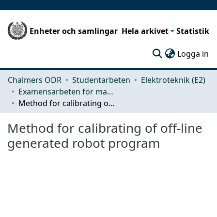
Enheter och samlingar
Hela arkivet
Statistik
(c
Logga in
Chalmers ODR
Studentarbeten
Elektroteknik (E2)
Examensarbeten för masterexamen
Method for calibrating of off-line generated robot program
Method for calibrating of off-line
generated robot program