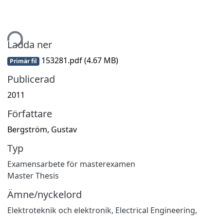
tar...
Ladda ner
153281.pdf
(4.67 MB)
Primär fil
Publicerad
2011
Författare
Bergström, Gustav
Typ
Examensarbete för masterexamen
Master Thesis
Ämne/nyckelord
Elektroteknik och elektronik
,
Electrical Engineering,