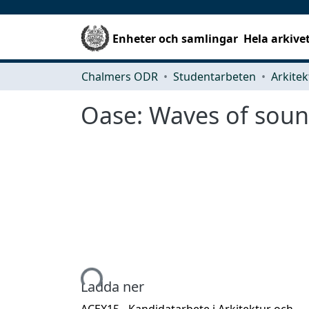
Enheter och samlingar
Hela arkive
Chalmers ODR
Studentarbeten
Oase: Waves of sou
Hämtar...
Ladda ner
ACEX15 - Kandidatarbete i Arkitektur och