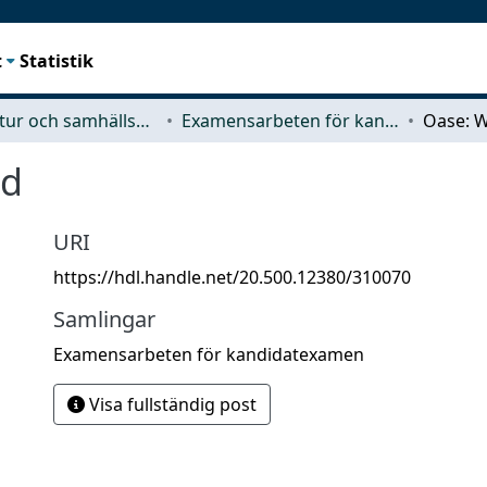
t
Statistik
Arkitektur och samhällsbyggnadsteknik (ACE)
Examensarbeten för kandidatexamen
Oase: W
nd
URI
https://hdl.handle.net/20.500.12380/310070
Samlingar
Examensarbeten för kandidatexamen
Visa fullständig post