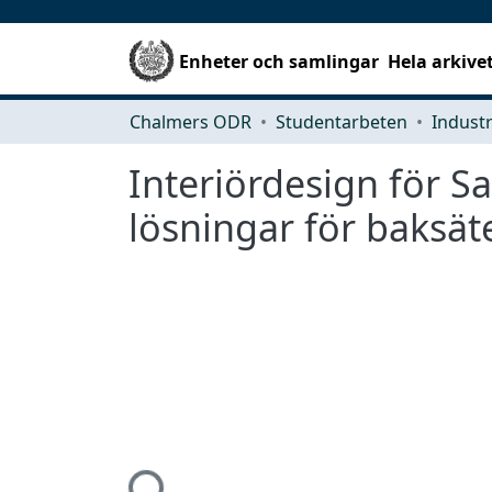
Enheter och samlingar
Hela arkive
Chalmers ODR
Studentarbeten
Interiördesign för S
lösningar för baks
Hämtar...