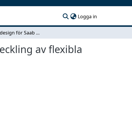
(current)
Logga in
Interiördesign för Saab Automobile - Konceptutveckling av flexibla lösningar för baksäte och bagageutrymme
ckling av flexibla