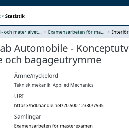
t
Statistik
Industri- och materialvetenskap (IMS)
Examensarbeten för masterexamen
aab Automobile - Konceptutve
äte och bagageutrymme
Ämne/nyckelord
Teknisk mekanik
,
Applied Mechanics
URI
https://hdl.handle.net/20.500.12380/7935
Samlingar
Examensarbeten för masterexamen