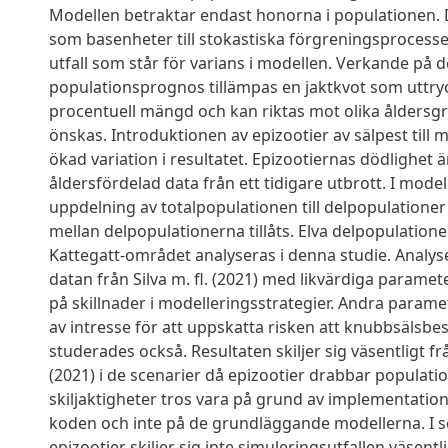
Modellen betraktar endast honorna i populationen. 
som basenheter till stokastiska förgreningsprocesse
utfall som står för varians i modellen. Verkande på 
populationsprognos tillämpas en jaktkvot som uttryc
procentuell mängd och kan riktas mot olika ålders
önskas. Introduktionen av epizootier av sälpest till 
ökad variation i resultatet. Epizootiernas dödlighet 
åldersfördelad data från ett tidigare utbrott. I mode
uppdelning av totalpopulationen till delpopulatione
mellan delpopulationerna tillåts. Elva delpopulatione
Kattegatt-området analyseras i denna studie. Analys
datan från Silva m. fl. (2021) med likvärdiga paramet
på skillnader i modelleringsstrategier. Andra param
av intresse för att uppskatta risken att knubbsälsbe
studerades också. Resultaten skiljer sig väsentligt från
(2021) i de scenarier då epizootier drabbar populati
skiljaktigheter tros vara på grund av implementatione
koden och inte på de grundläggande modellerna. I s
epizootier skiljer sig inte simuleringsutfallen väsentl