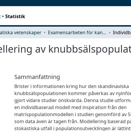
t
Statistik
tiska vetenskaper
Examensarbeten för kandidatexamen
llering av knubbsälspopulat
Sammanfattning
Brister i informationen kring hur den skandinaviska
knubbsälspopulationen kommer påverkas av nyinförd
gjort vidare studier önskvärda. Denna studie utform
en individbaserad modell med inspiration från den
matrispopulationmodellen i studien genomförd av Silv
som data även är tagen från. Modellering baserad på
stokastiska utfall i populationsutvecklingen är lättin