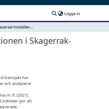
(current)
Logga in
Individbaserad modellering av knubbsälspopulationen i Skagerrak-Kattegatt
ionen i Skagerrak-
 licensjakt har
ar och analyserar
a m. fl. (2021),
 individer gör att
tegrerade.