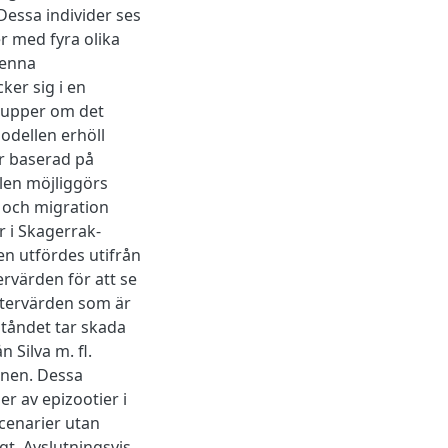
Dessa individer ses
r med fyra olika
denna
ker sig i en
grupper om det
modellen erhöll
är baserad på
llen möjliggörs
r och migration
r i Skagerrak-
en utfördes utifrån
ervärden för att se
etervärden som är
ståndet tar skada
 Silva m. fl.
onen. Dessa
r av epizootier i
cenarier utan
igt. Avslutningsvis