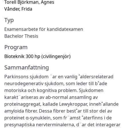
Torell Björkman, Agnes
Vånder, Frida
Typ
Examensarbete för kandidatexamen
Bachelor Thesis
Program
Bioteknik 300 hp (civilingenjör)
Sammanfattning
Parkinsons sjukdom ¨ar en vanlig ˚aldersrelaterad
neurodegenerativ sjukdom, som leder till b˚ade
motoriska och kognitiva problem. Sjukdomen
karakt¨ariseras av ab-normal ansamling av
proteinaggregat, kallade Lewykroppar, inneh˚allande
amyloida ﬁbrer. Dessa ﬁbrer best˚ar till stor del av
proteinet α-synuklein, som fr¨amst ˚aterﬁnns i de
presynaptiska nervterminalerna, d¨ar det interagerar