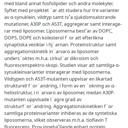
med bland annat fosfolipider och andra molekyler.
Syftet med projektet ¨ar att studera hur tre varianter
av α-synuklein, vildtyp samt tv˚a sjukdomsalstrande
mutationer, A30P och A53T, aggregerar samt interage-
rar med liposomer. Liposomerna best˚ar av DOPC,
DOPS, DOPE och kolesterol f¨or att efterlikna
synaptiska vesiklar i hj¨arnan. Proteinstruktur samt
aggregationskinetik in¨arvaro av liposomer
unders¨oktes m.h.a. cirkul¨ar dikroism och
ﬂuorescenspektro-skopi. Studien visar att samtliga α-
synukleinvarianter interagerar med liposomerna.
Vildtypen och A53T-mutanten uppvisar en likartad
strukturell f¨or¨andring, i form av en ¨okning av α-
helixstruktur, i n¨arvaro av liposomer, medan A30P-
mutanten uppvisade l¨agre grad av
strukturf¨or¨andring. Aggregationskinetiken f¨or
samtliga proteinvarianter inhiberas av de syntetiska
liposomerna, vilket observeras m.h.a. tioﬂavin T
ﬂuorescens. Prov inneha˚llande enbart protein