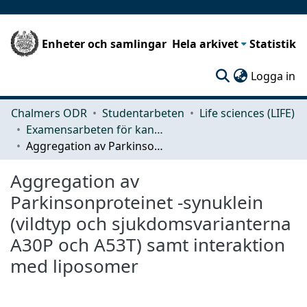
Enheter och samlingar
Hela arkivet
Statistik
(c
Logga in
Chalmers ODR
Studentarbeten
Life sciences (LIFE)
Examensarbeten för kandidatexamen
Aggregation av Parkinsonproteinet -synuklein (vildtyp och sjukdomsvarianterna A30P och A53T) samt interaktion med liposomer
Aggregation av
Parkinsonproteinet -synuklein
(vildtyp och sjukdomsvarianterna
A30P och A53T) samt interaktion
med liposomer