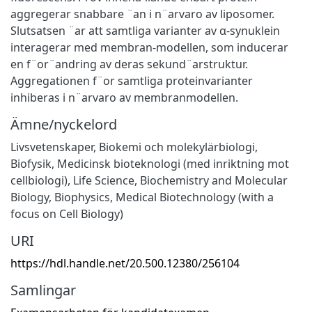
aggregerar snabbare ¨an i n¨arvaro av liposomer.
Slutsatsen ¨ar att samtliga varianter av α-synuklein
interagerar med membran-modellen, som inducerar
en f¨or¨andring av deras sekund¨arstruktur.
Aggregationen f¨or samtliga proteinvarianter
inhiberas i n¨arvaro av membranmodellen.
Ämne/nyckelord
Livsvetenskaper
,
Biokemi och molekylärbiologi
,
Biofysik
,
Medicinsk bioteknologi (med inriktning mot
cellbiologi)
,
Life Science
,
Biochemistry and Molecular
Biology
,
Biophysics
,
Medical Biotechnology (with a
focus on Cell Biology)
URI
https://hdl.handle.net/20.500.12380/256104
Samlingar