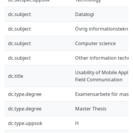
dc.subject
Datalogi
dc.subject
Övrig informationsteknik
dc.subject
Computer science
dc.subject
Other information techn
Usability of Mobile Applic
dc.title
Field Communication
dc.type.degree
Examensarbete för mast
dc.type.degree
Master Thesis
dc.type.uppsok
H