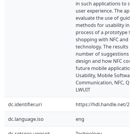
in such applications to s
user experience. The appr
evaluate the use of guide
methods for usability in
process of a prototype fo
shopping with NFC and 
technology. The results a
number of suggestions fo
design and how NFC could
future mobile application
Usability, Mobile Software
Communication, NFC, QR 
LWUIT
dc.identifier.uri
https://hdl.handle.net/2
dc.language.iso
eng
dc.setspec.uppsok
Technology