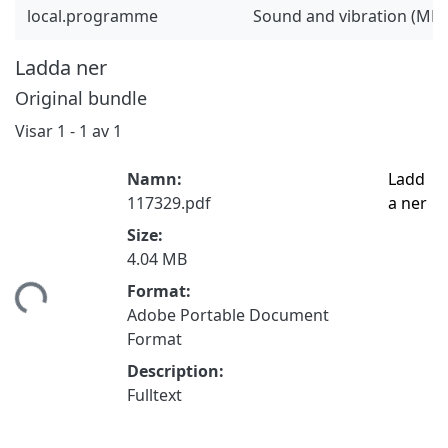
local.programme
Sound and vibration (MP
Ladda ner
Original bundle
Visar
1 - 1 av 1
Namn:
Ladd
117329.pdf
a ner
Size:
4.04 MB
Format:
tar...
Adobe Portable Document
Format
Description:
Fulltext