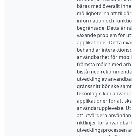
bäras med överallt innebä
möjligheterna att tillgäng
information och funktione
begränsade. Detta är någ
växande problem för utve
applikationer. Detta exa
behandlar interaktionsde
användbarhet för mobila 
främsta målen med arbete
bistå med rekommendatio
utveckling av användbara
gränssnitt bör ske samt 
teknologin kan användas 
applikationer för att skap
användarupplevelse. Utg
att utvärdera användand
riktlinjer för användbarhe
utvecklingsprocessen av 