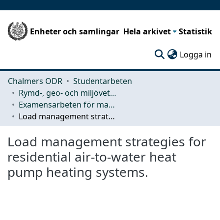
Enheter och samlingar
Hela arkivet
Statistik
(c
Logga in
Chalmers ODR
Studentarbeten
Rymd-, geo- och miljövetenskap (SEE)
Examensarbeten för masterexamen
Load management strategies for residential air-to-water heat pump heating systems.
Load management strategies for
residential air-to-water heat
pump heating systems.