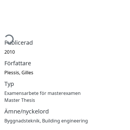
mtar...
Publicerad
2010
Författare
Plessis, Gilles
Typ
Examensarbete för masterexamen
Master Thesis
Ämne/nyckelord
Byggnadsteknik
,
Building engineering