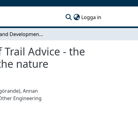
(current)
Logga in
Design and Development of the User Interface of Trail Advice - the new digital service that facilitates exploration of the nature
Trail Advice - the
 the nature
ggörande)
,
Annan
Other Engineering