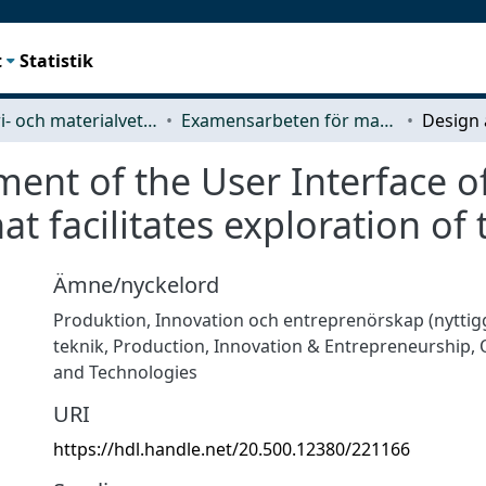
t
Statistik
Industri- och materialvetenskap (IMS)
Examensarbeten för masterexamen
nt of the User Interface of 
hat facilitates exploration of
Ämne/nyckelord
Produktion
,
Innovation och entreprenörskap (nytti
teknik
,
Production
,
Innovation & Entrepreneurship
,
and Technologies
URI
https://hdl.handle.net/20.500.12380/221166