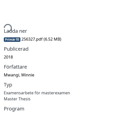
tar...
Ladda ner
256327.pdf
(6.52 MB)
Primär fil
Publicerad
2018
Författare
Mwangi, Winnie
Typ
Examensarbete för masterexamen
Master Thesis
Program