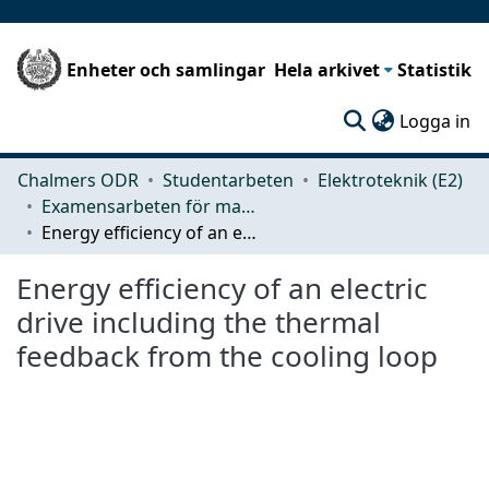
Enheter och samlingar
Hela arkivet
Statistik
(c
Logga in
Chalmers ODR
Studentarbeten
Elektroteknik (E2)
Examensarbeten för masterexamen
Energy efficiency of an electric drive including the thermal feedback from the cooling loop
Energy efficiency of an electric
drive including the thermal
feedback from the cooling loop