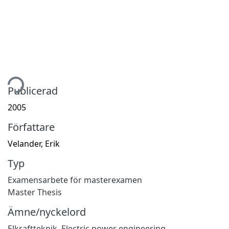
tar...
Publicerad
2005
Författare
Velander, Erik
Typ
Examensarbete för masterexamen
Master Thesis
Ämne/nyckelord
Elkraftteknik
,
Electric power engineering