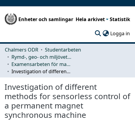
Enheter och samlingar
Hela arkivet
Statistik
(c
Logga in
Chalmers ODR
Studentarbeten
Rymd-, geo- och miljövetenskap (SEE)
Examensarbeten för masterexamen
Investigation of different methods for sensorless control of a permanent magnet synchronous machine
Investigation of different
methods for sensorless control of
a permanent magnet
synchronous machine