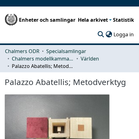
Enheter och samlingar
Hela arkivet
Statistik
(c
Logga in
Chalmers ODR
Specialsamlingar
Chalmers modellkammare
Världen
Palazzo Abatellis; Metodverktyg
Palazzo Abatellis; Metodverktyg