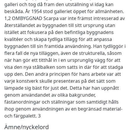
galleri och tog då fram den utställning vi idag kan
beskåda. År 1954 stod galleriet öppet för allmänheten.
1,2 OMBYGGNAD Scarpa var inte främst intresserad av
återställandet av byggnaden till sitt ursprung utan
istället att fokusera på den befintliga byggnadens
kvalitéer och skapa tydliga tillägg för att anpassa
byggnaden till sin framtida användning. Han tydliggör i
flera fall de nya tilläggen, även de strukturella, såsom
när han gör ett titthål in i en ursprunglig vägg för att
visa den nya stålbalken som satts in där för att stadga
upp den. Den andra principen för hans arbete var att
varje konstverk skulle presenteras på det sätt som
lämpade sig bäst för just det. Detta har han uppnått
genom användandet av olika bakgrunder,
fästanordningar och ställningar som samtidigt hålls
ihop genom användningen av en begränsad material-
och färgpalett. 3
Ämne/nyckelord