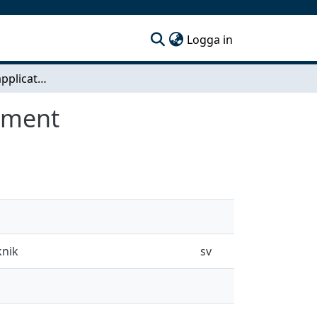
(current)
Logga in
Design of head applicator for hyperthermia treatment
atment
knik
sv