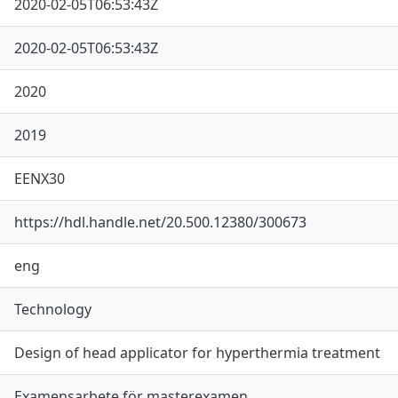
2020-02-05T06:53:43Z
2020-02-05T06:53:43Z
2020
2019
EENX30
https://hdl.handle.net/20.500.12380/300673
eng
Technology
Design of head applicator for hyperthermia treatment
Examensarbete för masterexamen