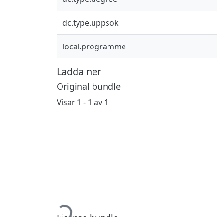
dc.type.uppsok
local.programme
Ladda ner
Original bundle
Visar
1 - 1 av 1
Hämtar...