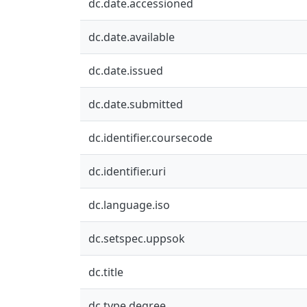
dc.date.accessioned
dc.date.available
dc.date.issued
dc.date.submitted
dc.identifier.coursecode
dc.identifier.uri
dc.language.iso
dc.setspec.uppsok
dc.title
dc.type.degree