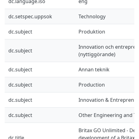
dc.language.iso
eng
dc.setspec.uppsok
Technology
dc.subject
Produktion
Innovation och entrepre
dc.subject
(nyttiggörande)
dc.subject
Annan teknik
dc.subject
Production
dc.subject
Innovation & Entreprene
dc.subject
Other Engineering and T
Britax GO Unlimited - Des
dc.title
development of a Britax p