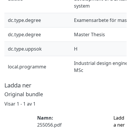
system
dc.type.degree
Examensarbete för mast
dc.type.degree
Master Thesis
dc.type.uppsok
H
Industrial design engine
local.programme
MSc
Ladda ner
Original bundle
Visar
1 - 1 av 1
Namn:
Ladd
255056.pdf
a ner