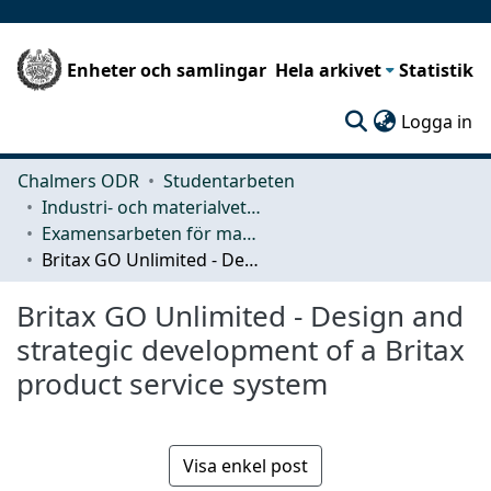
Enheter och samlingar
Hela arkivet
Statistik
(c
Logga in
Chalmers ODR
Studentarbeten
Industri- och materialvetenskap (IMS)
Examensarbeten för masterexamen
Britax GO Unlimited - Design and strategic development of a Britax product service system
Britax GO Unlimited - Design and
strategic development of a Britax
product service system
Visa enkel post