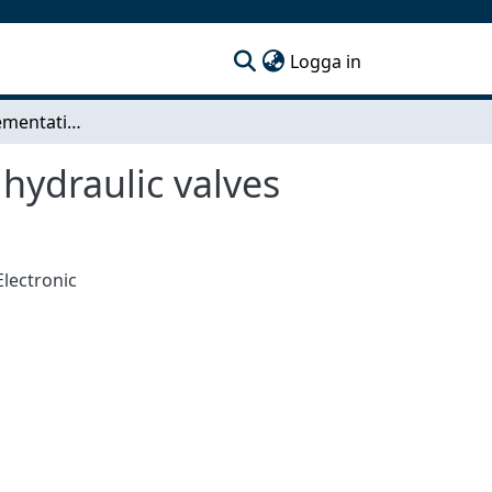
(current)
Logga in
Embedded implementation of active damping in hydraulic valves
hydraulic valves
Electronic