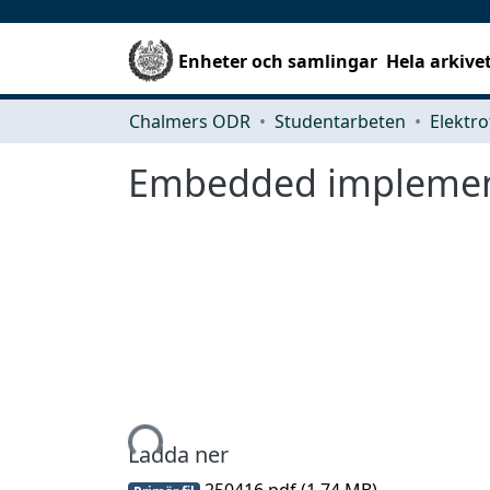
Enheter och samlingar
Hela arkive
Chalmers ODR
Studentarbeten
Elektro
Embedded implementa
Hämtar...
Ladda ner
250416.pdf
(1.74 MB)