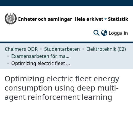
Enheter och samlingar
Hela arkivet
Statistik
(c
Logga in
Chalmers ODR
Studentarbeten
Elektroteknik (E2)
Examensarbeten för masterexamen
Optimizing electric fleet energy consumption using deep multi-agent reinforcement learning
Optimizing electric fleet energy
consumption using deep multi-
agent reinforcement learning