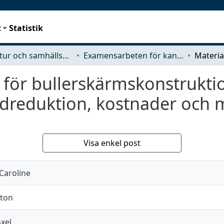
t
Statistik
Arkitektur och samhällsbyggnadsteknik (ACE)
Examensarbeten för kandidatexamen
 för bullerskärmskonstruktio
dreduktion, kostnader och m
Visa enkel post
 Caroline
nton
xel