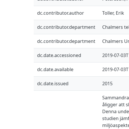
dc.contributor.author
Toller, Erik
dc.contributor.department
Chalmers tek
dc.contributor.department
Chalmers Un
dc.date.accessioned
2019-07-03T
dc.date.available
2019-07-03T
dc.date.issued
2015
Sammandrag B
åligger att 
Denna under
studien jäm
miljöaspekte