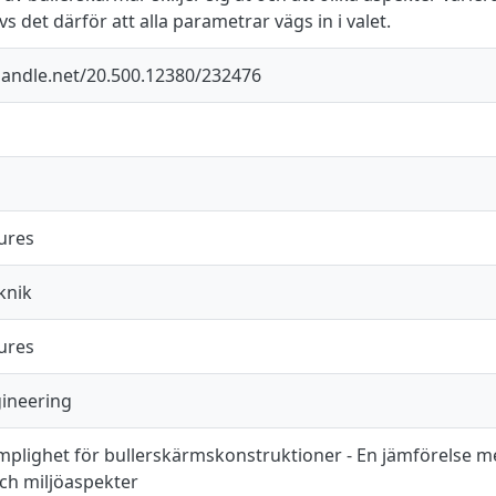
vs det därför att alla parametrar vägs in i valet.
.handle.net/20.500.12380/232476
ures
knik
ures
gineering
ämplighet för bullerskärmskonstruktioner - En jämförelse m
ch miljöaspekter