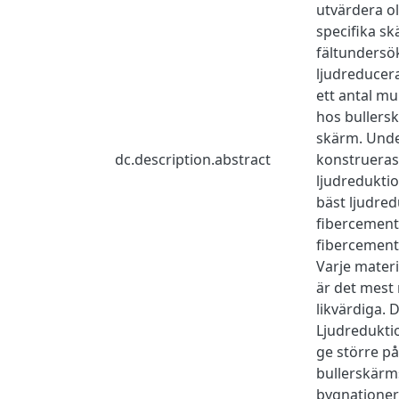
utvärdera ol
specifika sk
fältundersö
ljudreducer
ett antal mu
hos bullersk
skärm. Unde
dc.description.abstract
konstrueras 
ljudreduktio
bäst ljudred
fibercements
fibercements
Varje materi
är det mest 
likvärdiga.
Ljudredukti
ge större på
bullerskärms
bygnationer a