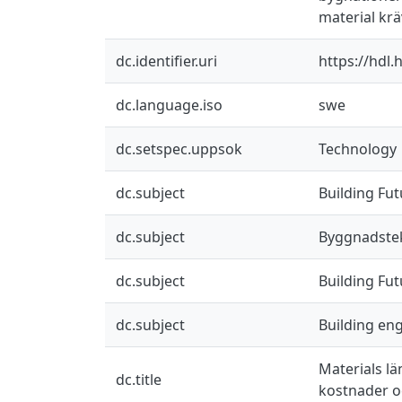
material krä
dc.identifier.uri
https://hdl
dc.language.iso
swe
dc.setspec.uppsok
Technology
dc.subject
Building Fut
dc.subject
Byggnadste
dc.subject
Building Fut
dc.subject
Building en
Materials l
dc.title
kostnader o