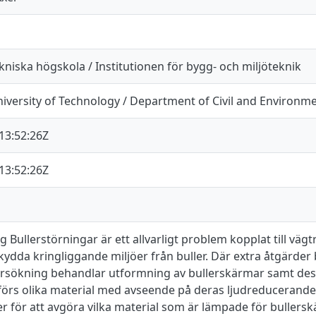
niska högskola / Institutionen för bygg- och miljöteknik
iversity of Technology / Department of Civil and Environm
13:52:26Z
13:52:26Z
ullerstörningar är ett allvarligt problem kopplat till vägtr
skydda kringliggande miljöer från buller. Där extra åtgärde
sökning behandlar utformning av bullerskärmar samt dess
förs olika material med avseende på deras ljudreducerand
r för att avgöra vilka material som är lämpade för bullersk