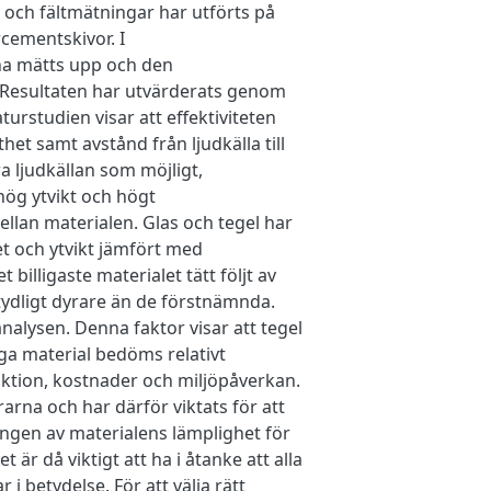
r och fältmätningar har utförts på
rcementskivor. I
na mätts upp och den
 Resultaten har utvärderats genom
turstudien visar att effektiviteten
et samt avstånd från ljudkälla till
 ljudkällan som möjligt,
hög ytvikt och högt
mellan materialen. Glas och tegel har
t och ytvikt jämfört med
billigaste materialet tätt följt av
tydligt dyrare än de förstnämnda.
analysen. Denna faktor visar att tegel
iga material bedöms relativt
uktion, kostnader och miljöpåverkan.
rna och har därför viktats för att
ningen av materialens lämplighet för
är då viktigt att ha i åtanke att alla
 i betydelse. För att välja rätt