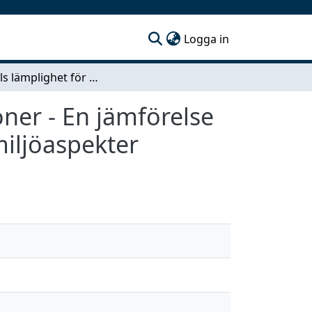
(current)
Logga in
Materials lämplighet för bullerskärmskonstruktioner - En jämförelse med avseende på ljudreduktion, kostnader och miljöaspekter
ner - En jämförelse
iljöaspekter