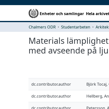
Enheter och samlingar
Hela arkive
Chalmers ODR
Studentarbeten
Materials lämplighet
med avseende på lju
dc.contributor.author
Björk Tocaj,
dc.contributor.author
Hellberg, A
dc.contributor.author
Petersson, A