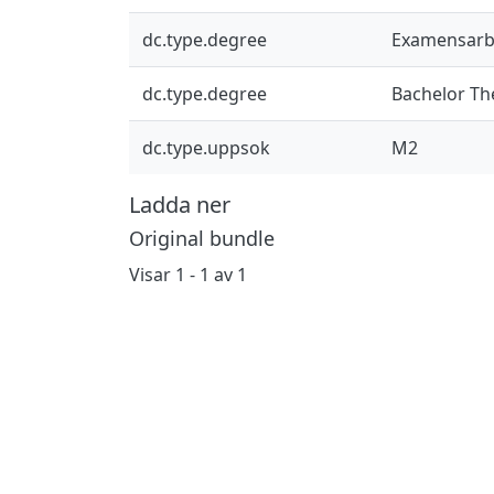
dc.type.degree
Examensarb
dc.type.degree
Bachelor Th
dc.type.uppsok
M2
Ladda ner
Original bundle
Visar
1 - 1 av 1