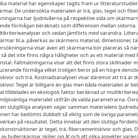
ika material har egenskaper tagits fram ur litteraturstudie
ärmar. De undersökta materialen är trä, glas, tegel och fibe
kningarna har ljudnivåerna på respektive sida om skärmar
ande förmågan beräknats som differensen mellan sidorna.
ltikriterieanalyser och sedan jämförts med varandra. Littera
ärmar bl.a. påverkas av skärmens material, dimensioner, täth
rsökningarna visar även att skärmarna bör placeras så nära
så det inte finns några håligheter och av ett material med 
nstal. Fältmätningarna visar att det finns stora skillnader 
ucerande förmåga vilket troligen beror på en högre densite
kivor och trä. Kostnadsanalysen visar däremot att trä är det 
kivor. Tegel är billigare än glas men båda materialen är be
al tilldelades en ekologisk faktor beräknad ur multikriterie
miljövänliga materialet utifrån de valda parametrarna. Övr
 Den slutgiltiga analysen väger samman materialens ljudred
onen har bedömts dubbelt så viktig som de övriga parametra
verkan på resultatet. Detta innebär att den slutliga fördel
konstruktioner är tegel, trä, fibercementskivor och glas. Det 
v bullerskärmar skiljer sig åt och att olika aspekter varierar