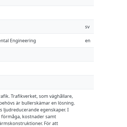
sv
ental Engineering
en
afik. Trafikverket, som väghållare,
r behövs är bullerskämar en lösning.
 ljudreducerande egenskaper. I
e förmåga, kostnader samt
ärmskonstruktioner. För att