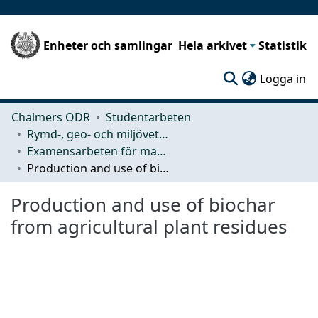
Enheter och samlingar
Hela arkivet
Statistik
(c
Logga in
Chalmers ODR
Studentarbeten
Rymd-, geo- och miljövetenskap (SEE)
Examensarbeten för masterexamen
Production and use of biochar from agricultural plant residues
Production and use of biochar
from agricultural plant residues