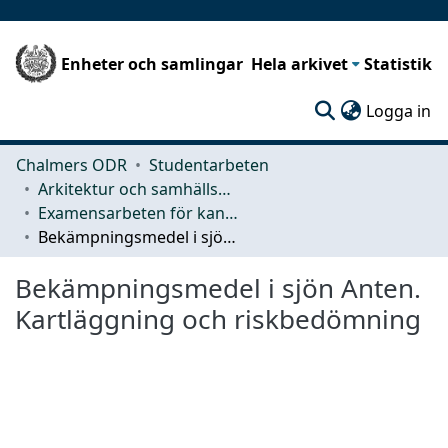
Enheter och samlingar
Hela arkivet
Statistik
(c
Logga in
Chalmers ODR
Studentarbeten
Arkitektur och samhällsbyggnadsteknik (ACE)
Examensarbeten för kandidatexamen
Bekämpningsmedel i sjön Anten. Kartläggning och riskbedömning
Bekämpningsmedel i sjön Anten.
Kartläggning och riskbedömning