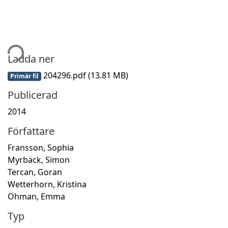
tar...
Ladda ner
204296.pdf
(13.81 MB)
Primär fil
Publicerad
2014
Författare
Fransson, Sophia
Myrbäck, Simon
Tercan, Goran
Wetterhorn, Kristina
Öhman, Emma
Typ