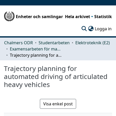
Enheter och samlingar
Hela arkivet
Statistik
(c
Logga in
Chalmers ODR
Studentarbeten
Elektroteknik (E2)
Examensarbeten för masterexamen
Trajectory planning for automated driving of articulated heavy vehicles
Trajectory planning for
automated driving of articulated
heavy vehicles
Visa enkel post