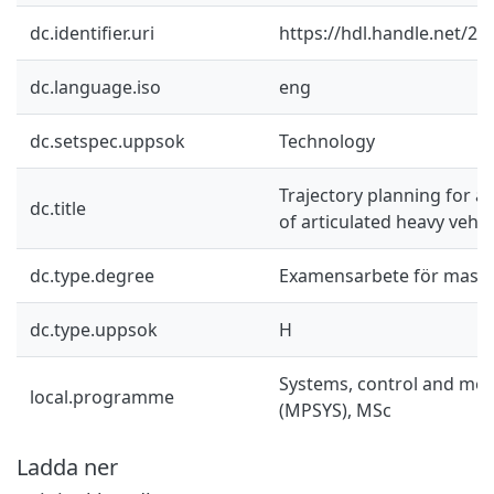
dc.identifier.uri
https://hdl.handle.net/2
dc.language.iso
eng
dc.setspec.uppsok
Technology
Trajectory planning for a
dc.title
of articulated heavy vehic
dc.type.degree
Examensarbete för mast
dc.type.uppsok
H
Systems, control and mec
local.programme
(MPSYS), MSc
Ladda ner