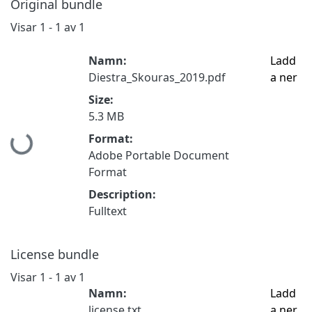
Original bundle
Visar
1 - 1 av 1
Namn:
Ladd
Diestra_Skouras_2019.pdf
a ner
Size:
5.3 MB
Hämtar...
Format:
Adobe Portable Document
Format
Description:
Fulltext
License bundle
Visar
1 - 1 av 1
Namn:
Ladd
license.txt
a ner