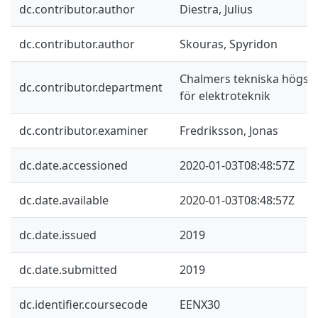
dc.contributor.author
Diestra, Julius
dc.contributor.author
Skouras, Spyridon
Chalmers tekniska högskol
dc.contributor.department
för elektroteknik
dc.contributor.examiner
Fredriksson, Jonas
dc.date.accessioned
2020-01-03T08:48:57Z
dc.date.available
2020-01-03T08:48:57Z
dc.date.issued
2019
dc.date.submitted
2019
dc.identifier.coursecode
EENX30