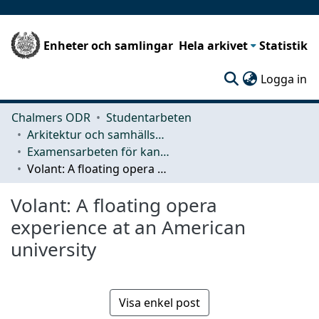
Enheter och samlingar
Hela arkivet
Statistik
(c
Logga in
Chalmers ODR
Studentarbeten
Arkitektur och samhällsbyggnadsteknik (ACE)
Examensarbeten för kandidatexamen
Volant: A floating opera experience at an American university
Volant: A floating opera
experience at an American
university
Visa enkel post