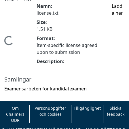
Namn:
Ladd
license.txt
a ner
Size:
1.51 KB
Format:
Hämtar...
Item-specific license agreed
upon to submission
Description:
Samlingar
Examensarbeten för kandidatexamen
Om
Personuppgifter
Tillgänglighet
Skicka
Chalmers
och cookies
feedback
ODR