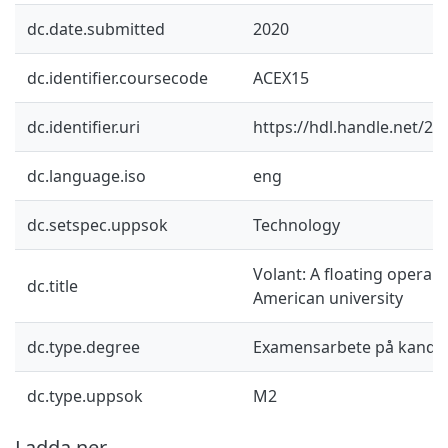
dc.date.submitted
2020
dc.identifier.coursecode
ACEX15
dc.identifier.uri
https://hdl.handle.net/2
dc.language.iso
eng
dc.setspec.uppsok
Technology
Volant: A floating opera 
dc.title
American university
dc.type.degree
Examensarbete på kandid
dc.type.uppsok
M2
Ladda ner