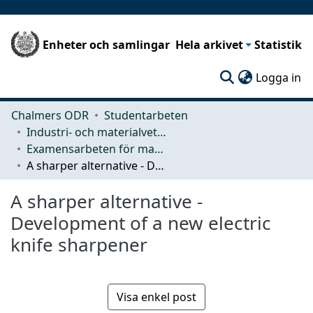
Enheter och samlingar
Hela arkivet
Statistik
(c
Logga in
Chalmers ODR
Studentarbeten
Industri- och materialvetenskap (IMS)
Examensarbeten för masterexamen
A sharper alternative - Development of a new electric knife sharpener
A sharper alternative -
Development of a new electric
knife sharpener
Visa enkel post