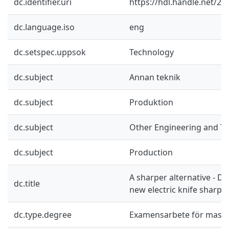
dc.identifier.uri
https://hdl.handle.net/2
dc.language.iso
eng
dc.setspec.uppsok
Technology
dc.subject
Annan teknik
dc.subject
Produktion
dc.subject
Other Engineering and T
dc.subject
Production
A sharper alternative - D
dc.title
new electric knife sharpe
dc.type.degree
Examensarbete för mast