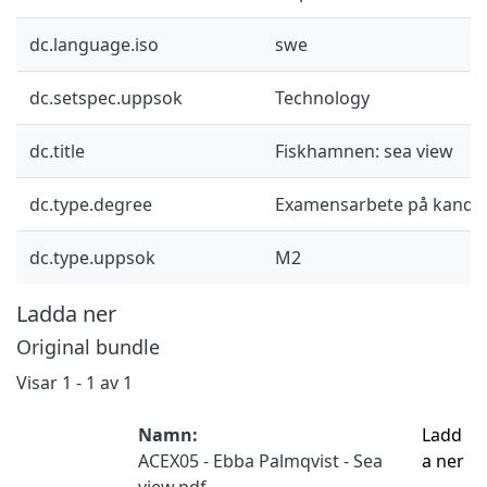
dc.language.iso
swe
dc.setspec.uppsok
Technology
dc.title
Fiskhamnen: sea view
dc.type.degree
Examensarbete på kandid
dc.type.uppsok
M2
Ladda ner
Original bundle
Visar
1 - 1 av 1
Namn:
Ladd
ACEX05 - Ebba Palmqvist - Sea
a ner
view.pdf