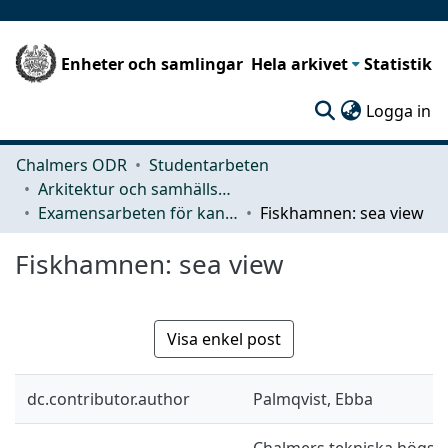
Enheter och samlingar
Hela arkivet
Statistik
(c
Logga in
Chalmers ODR
Studentarbeten
Arkitektur och samhällsbyggnadsteknik (ACE)
Examensarbeten för kandidatexamen
Fiskhamnen: sea view
Fiskhamnen: sea view
Visa enkel post
dc.contributor.author
Palmqvist, Ebba
Chalmers tekniska högskol