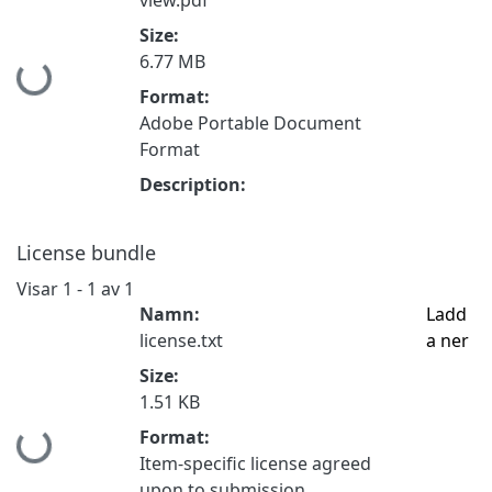
Size:
Hämtar...
6.77 MB
Format:
Adobe Portable Document
Format
Description:
License bundle
Visar
1 - 1 av 1
Namn:
Ladd
license.txt
a ner
Size:
1.51 KB
Hämtar...
Format:
Item-specific license agreed
upon to submission