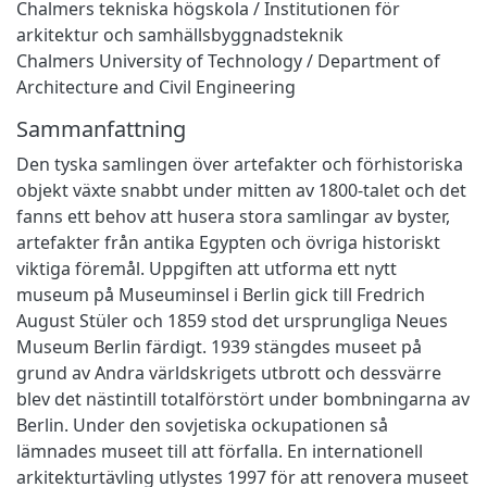
Chalmers tekniska högskola / Institutionen för
arkitektur och samhällsbyggnadsteknik
Chalmers University of Technology / Department of
Architecture and Civil Engineering
Sammanfattning
Den tyska samlingen över artefakter och förhistoriska
objekt växte snabbt under mitten av 1800-talet och det
fanns ett behov att husera stora samlingar av byster,
artefakter från antika Egypten och övriga historiskt
viktiga föremål. Uppgiften att utforma ett nytt
museum på Museuminsel i Berlin gick till Fredrich
August Stüler och 1859 stod det ursprungliga Neues
Museum Berlin färdigt. 1939 stängdes museet på
grund av Andra världskrigets utbrott och dessvärre
blev det nästintill totalförstört under bombningarna av
Berlin. Under den sovjetiska ockupationen så
lämnades museet till att förfalla. En internationell
arkitekturtävling utlystes 1997 för att renovera museet