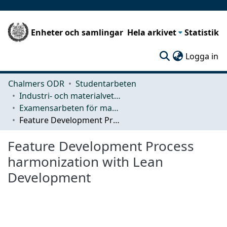
Enheter och samlingar
Hela arkivet
Statistik
(c
Logga in
Chalmers ODR
Studentarbeten
Industri- och materialvetenskap (IMS)
Examensarbeten för masterexamen
Feature Development Process harmonization with Lean Development
Feature Development Process
harmonization with Lean
Development