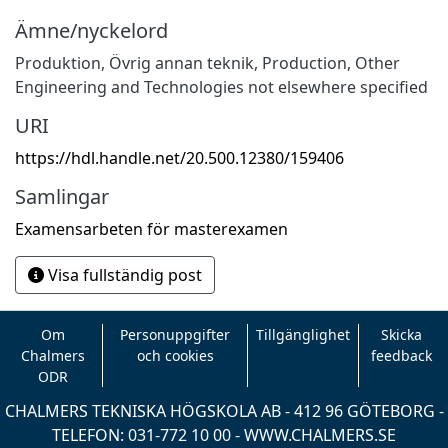
Ämne/nyckelord
Produktion
,
Övrig annan teknik
,
Production
,
Other
Engineering and Technologies not elsewhere specified
URI
https://hdl.handle.net/20.500.12380/159406
Samlingar
Examensarbeten för masterexamen
Visa fullständig post
Om
Personuppgifter
Tillgänglighet
Skicka
Chalmers
och cookies
feedback
ODR
CHALMERS TEKNISKA HÖGSKOLA AB - 412 96 GÖTEBORG -
TELEFON: 031-772 10 00 -
WWW.CHALMERS.SE