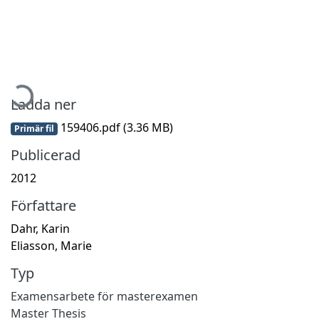
ämtar...
Ladda ner
159406.pdf
(3.36 MB)
Primär fil
Publicerad
2012
Författare
Dahr, Karin
Eliasson, Marie
Typ
Examensarbete för masterexamen
Master Thesis