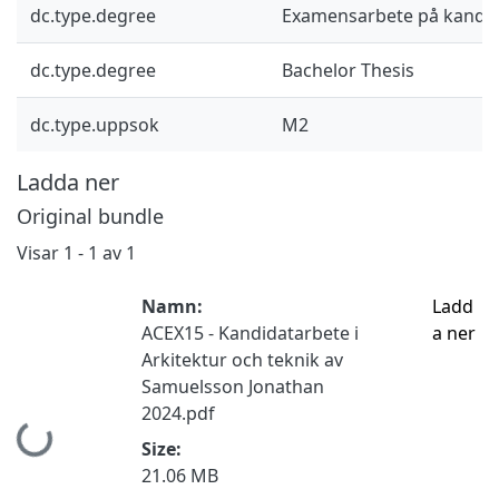
dc.type.degree
Examensarbete på kandid
dc.type.degree
Bachelor Thesis
dc.type.uppsok
M2
Ladda ner
Original bundle
Visar
1 - 1 av 1
Namn:
Ladd
ACEX15 - Kandidatarbete i
a ner
Arkitektur och teknik av
Samuelsson Jonathan
2024.pdf
Hämtar...
Size:
21.06 MB