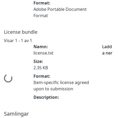
Format:
Adobe Portable Document
Format
License bundle
Visar
1 - 1 av 1
Namn:
Ladd
license.txt
a ner
Size:
2.35 KB
Format:
Hämtar...
Item-specific license agreed
upon to submission
Description:
Samlingar