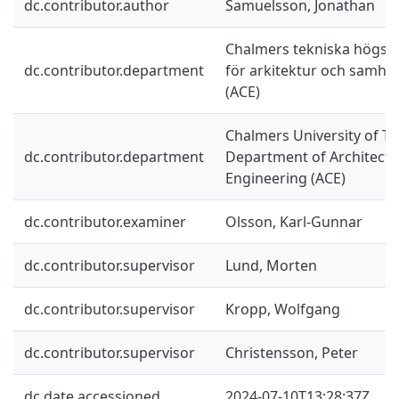
dc.contributor.author
Samuelsson, Jonathan
Chalmers tekniska högskol
dc.contributor.department
för arkitektur och samhä
(ACE)
Chalmers University of Te
dc.contributor.department
Department of Architectur
Engineering (ACE)
dc.contributor.examiner
Olsson, Karl-Gunnar
dc.contributor.supervisor
Lund, Morten
dc.contributor.supervisor
Kropp, Wolfgang
dc.contributor.supervisor
Christensson, Peter
dc.date.accessioned
2024-07-10T13:28:37Z