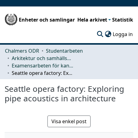
Enheter och samlingar
Hela arkivet
Statistik
(c
Logga in
Chalmers ODR
Studentarbeten
Arkitektur och samhällsbyggnadsteknik (ACE)
Examensarbeten för kandidatexamen
Seattle opera factory: Exploring pipe acoustics in architecture
Seattle opera factory: Exploring
pipe acoustics in architecture
Visa enkel post