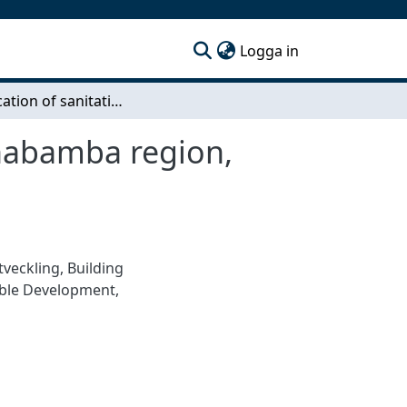
(current)
Logga in
Identification of sanitation solutions for the Cochabamba region, Bolivia
ochabamba region,
tveckling
,
Building
able Development
,