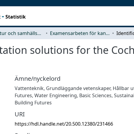
t
Statistik
Arkitektur och samhällsbyggnadsteknik (ACE)
Examensarbeten för kandidatexamen
nitation solutions for the C
Ämne/nyckelord
Vattenteknik
,
Grundläggande vetenskaper
,
Hållbar u
Futures
,
Water Engineering
,
Basic Sciences
,
Sustain
Building Futures
URI
https://hdl.handle.net/20.500.12380/231466