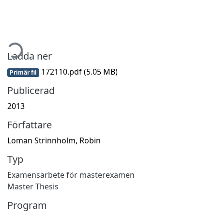
mtar...
Ladda ner
172110.pdf
(5.05 MB)
Primär fil
Publicerad
2013
Författare
Loman Strinnholm, Robin
Typ
Examensarbete för masterexamen
Master Thesis
Program