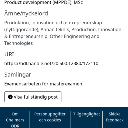
Product development (MPPDE), MSc
Ämne/nyckelord
Produktion
,
Innovation och entreprenörskap
(nyttiggörande)
,
Annan teknik
,
Production
,
Innovation
& Entrepreneurship
,
Other Engineering and
Technologies
URI
https://hdl.handle.net/20.500.12380/172110
Samlingar
Examensarbeten för masterexamen
Visa fullständig post
Om
Personuppgifter
Tillgänglighet
Skicka
Chalmers
och cookies
feedback
ODR