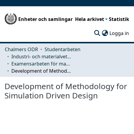
Enheter och samlingar
Hela arkivet
Statistik
(c
Logga in
Chalmers ODR
Studentarbeten
Industri- och materialvetenskap (IMS)
Examensarbeten för masterexamen
Development of Methodology for Simulation Driven Design
Development of Methodology for
Simulation Driven Design