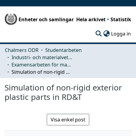
Enheter och samlingar
Hela arkivet
Statistik
(c
Logga in
Chalmers ODR
Studentarbeten
Industri- och materialvetenskap (IMS)
Examensarbeten för masterexamen
Simulation of non-rigid exterior plastic parts in RD&T
Simulation of non-rigid exterior
plastic parts in RD&T
Visa enkel post