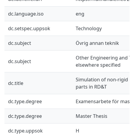
dc.language.iso
eng
dc.setspec.uppsok
Technology
dc.subject
Övrig annan teknik
Other Engineering and Te
dc.subject
elsewhere specified
Simulation of non-rigid ex
dc.title
parts in RD&T
dc.type.degree
Examensarbete för mast
dc.type.degree
Master Thesis
dc.type.uppsok
H