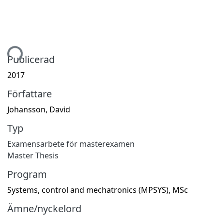
mtar...
Publicerad
2017
Författare
Johansson, David
Typ
Examensarbete för masterexamen
Master Thesis
Program
Systems, control and mechatronics (MPSYS), MSc
Ämne/nyckelord