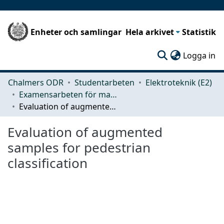
Enheter och samlingar
Hela arkivet
Statistik
(c
Logga in
Chalmers ODR
Studentarbeten
Elektroteknik (E2)
Examensarbeten för masterexamen
Evaluation of augmented samples for pedestrian classification
Evaluation of augmented
samples for pedestrian
classification