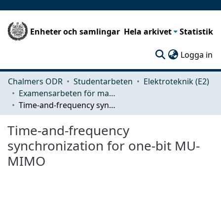
Enheter och samlingar
Hela arkivet
Statistik
(c
Logga in
Chalmers ODR
Studentarbeten
Elektroteknik (E2)
Examensarbeten för masterexamen
Time-and-frequency synchronization for one-bit MU-MIMO
Time-and-frequency
synchronization for one-bit MU-
MIMO