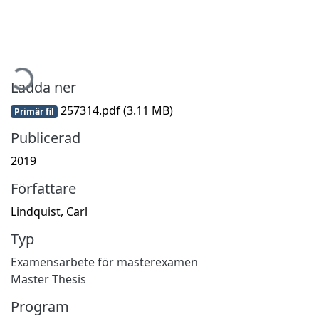
mtar...
Ladda ner
257314.pdf
(3.11 MB)
Primär fil
Publicerad
2019
Författare
Lindquist, Carl
Typ
Examensarbete för masterexamen
Master Thesis
Program