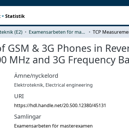
t
Statistik
teknik (E2)
Examensarbeten för masterexamen
f GSM & 3G Phones in Reve
0 MHz and 3G Frequency B
Ämne/nyckelord
Elektroteknik
,
Electrical engineering
URI
https://hdl.handle.net/20.500.12380/45131
Samlingar
Examensarbeten för masterexamen