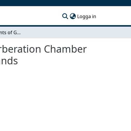
(current)
Logga in
TCP Measurements of GSM & 3G Phones in Reverberation Chamber at GSM 900/GSM 1800 MHz and 3G Frequency Bands
rberation Chamber
ands