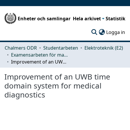
Enheter och samlingar
Hela arkivet
Statistik
(c
Logga in
Chalmers ODR
Studentarbeten
Elektroteknik (E2)
Examensarbeten för masterexamen
Improvement of an UWB time domain system for medical diagnostics
Improvement of an UWB time
domain system for medical
diagnostics