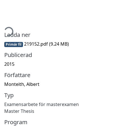
tar...
Ladda ner
219152.pdf
(9.24 MB)
Primär fil
Publicerad
2015
Författare
Monteith, Albert
Typ
Examensarbete för masterexamen
Master Thesis
Program