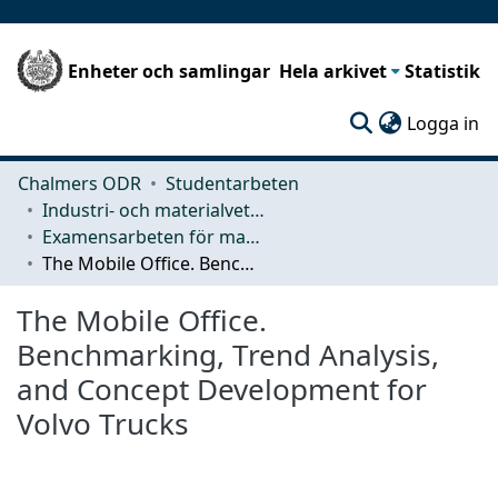
Enheter och samlingar
Hela arkivet
Statistik
(c
Logga in
Chalmers ODR
Studentarbeten
Industri- och materialvetenskap (IMS)
Examensarbeten för masterexamen
The Mobile Office. Benchmarking, Trend Analysis, and Concept Development for Volvo Trucks
The Mobile Office.
Benchmarking, Trend Analysis,
and Concept Development for
Volvo Trucks