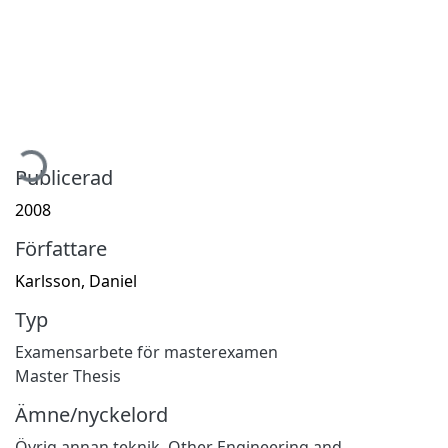
mtar...
Publicerad
2008
Författare
Karlsson, Daniel
Typ
Examensarbete för masterexamen
Master Thesis
Ämne/nyckelord
Övrig annan teknik
,
Other Engineering and