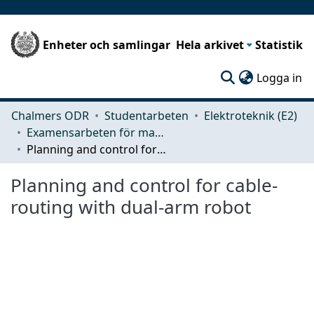
Enheter och samlingar
Hela arkivet
Statistik
(c
Logga in
Chalmers ODR
Studentarbeten
Elektroteknik (E2)
Examensarbeten för masterexamen
Planning and control for cable-routing with dual-arm robot
Planning and control for cable-
routing with dual-arm robot