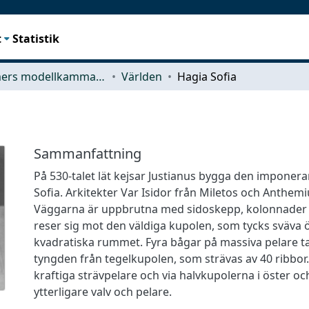
t
Statistik
Chalmers modellkammare
Världen
Hagia Sofia
Sammanfattning
På 530-talet lät kejsar Justianus bygga den imponer
Sofia. Arkitekter Var Isidor från Miletos och Anthemiu
Väggarna är uppbrutna med sidoskepp, kolonnader o
reser sig mot den väldiga kupolen, som tycks sväva 
kvadratiska rummet. Fyra bågar på massiva pelare ta
tyngden från tegelkupolen, som strävas av 40 ribbor.
kraftiga strävpelare och via halvkupolerna i öster och
ytterligare valv och pelare.