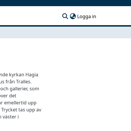
(current)
Logga in
ande kyrkan Hagia
s från Tralles.
ch gallerier, som
över det
r emellertid upp
 Trycket tas upp av
 väster i