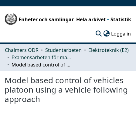
Enheter och samlingar
Hela arkivet
Statistik
(c
Logga in
Chalmers ODR
Studentarbeten
Elektroteknik (E2)
Examensarbeten för masterexamen
Model based control of vehicles platoon using a vehicle following approach
Model based control of vehicles
platoon using a vehicle following
approach