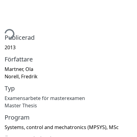
tar...
Publicerad
2013
Författare
Martner, Ola
Norell, Fredrik
Typ
Examensarbete för masterexamen
Master Thesis
Program
Systems, control and mechatronics (MPSYS), MSc