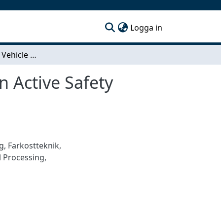
(current)
Logga in
Data Fusion for Vehicle Positioning in Intersection Active Safety Applications
n Active Safety
g
,
Farkostteknik
,
l Processing
,