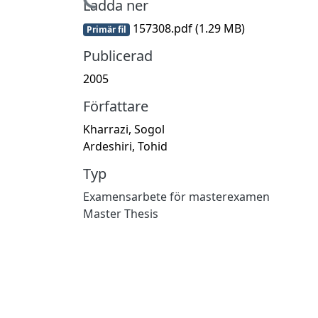
Hämtar...
Ladda ner
157308.pdf
(1.29 MB)
Primär fil
Publicerad
2005
Författare
Kharrazi, Sogol
Ardeshiri, Tohid
Typ
Examensarbete för masterexamen
Master Thesis