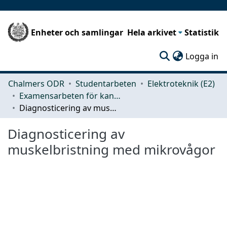
Enheter och samlingar
Hela arkivet
Statistik
(c
Logga in
Chalmers ODR
Studentarbeten
Elektroteknik (E2)
Examensarbeten för kandidatexamen
Diagnosticering av muskelbristning med mikrovågor
Diagnosticering av
muskelbristning med mikrovågor