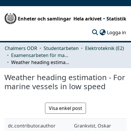
Enheter och samlingar
Hela arkivet
Statistik
(c
Logga in
Chalmers ODR
Studentarbeten
Elektroteknik (E2)
Examensarbeten för masterexamen
Weather heading estimation - For marine vessels in low speed
Weather heading estimation - For
marine vessels in low speed
Visa enkel post
dc.contributor.author
Grankvist, Oskar