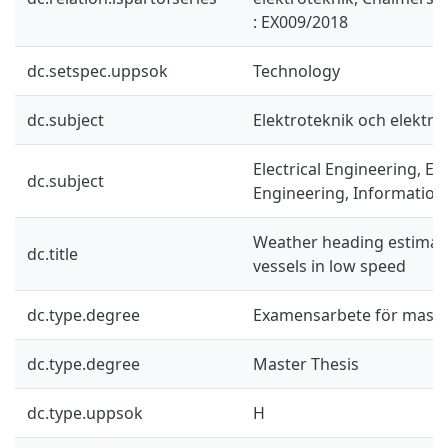
: EX009/2018
dc.setspec.uppsok
Technology
dc.subject
Elektroteknik och elektro
Electrical Engineering, El
dc.subject
Engineering, Information
Weather heading estimati
dc.title
vessels in low speed
dc.type.degree
Examensarbete för mast
dc.type.degree
Master Thesis
dc.type.uppsok
H