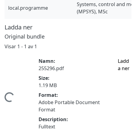
Systems, control and mec
local.programme
(MPSYS), MSc
Ladda ner
Original bundle
Visar
1 - 1 av 1
Namn:
Ladd
255296.pdf
a ner
Size:
1.19 MB
Format:
Hämtar...
Adobe Portable Document
Format
Description:
Fulltext