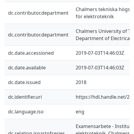
Chalmers tekniska högskol
dc.contributor.department
för elektroteknik
Chalmers University of Te
dc.contributor.department
Department of Electrical
dc.date.accessioned
2019-07-03T14:46:03Z
dc.date.available
2019-07-03T14:46:03Z
dc.date.issued
2018
dc.identifier.uri
https://hdl.handle.net/2
dc.language.iso
eng
Examensarbete - Instituti
dc.relation.ispartofseries
elektroteknik, Chalmers 