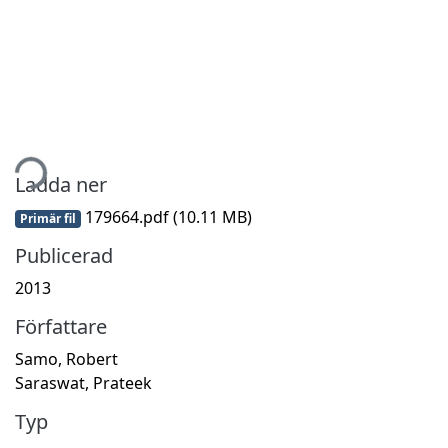
tar...
Ladda ner
179664.pdf
(10.11 MB)
Primär fil
Publicerad
2013
Författare
Samo, Robert
Saraswat, Prateek
Typ