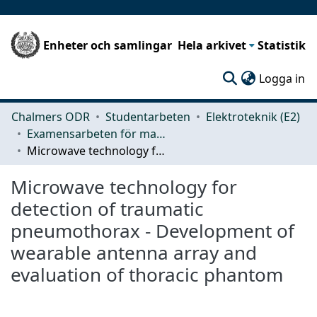
Enheter och samlingar
Hela arkivet
Statistik
(c
Logga in
Chalmers ODR
Studentarbeten
Elektroteknik (E2)
Examensarbeten för masterexamen
Microwave technology for detection of traumatic pneumothorax - Development of wearable antenna array and evaluation of thoracic phantom
Microwave technology for
detection of traumatic
pneumothorax - Development of
wearable antenna array and
evaluation of thoracic phantom