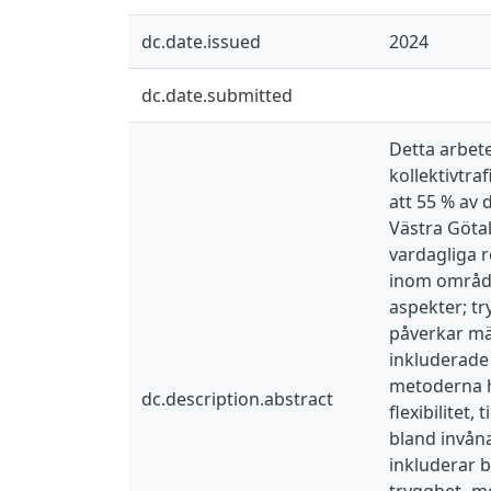
dc.date.issued
2024
dc.date.submitted
Detta arbete
kollektivtra
att 55 % av 
Västra Göta
vardagliga 
inom området
aspekter; t
påverkar män
inkluderade 
metoderna ha
dc.description.abstract
flexibilitet
bland invåna
inkluderar b
trygghet- me