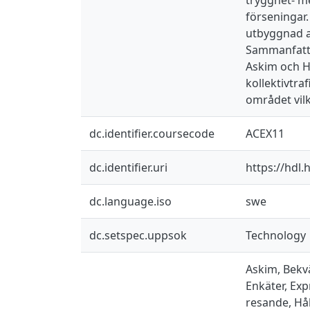
förseningar
utbyggnad av
Sammanfattn
Askim och H
kollektivtra
området vil
dc.identifier.coursecode
ACEX11
dc.identifier.uri
https://hdl
dc.language.iso
swe
dc.setspec.uppsok
Technology
Askim, Bekvä
Enkäter, Exp
resande, Hål