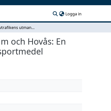
(current)
Logga in
Kollektivtrafikens utmaningar och potential i Askim och Hovås: En analys av nyckelfaktorer till individers val av transportmedel
kim och Hovås: En
ansportmedel