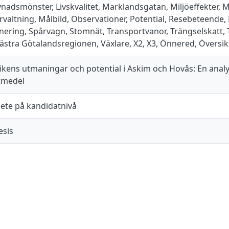
vnadsmönster, Livskvalitet, Marklandsgatan, Miljöeffekter, 
rvaltning, Målbild, Observationer, Potential, Resebeteende,
ering, Spårvagn, Stomnät, Transportvanor, Trängselskatt, T
Västra Götalandsregionen, Växlare, X2, X3, Önnered, Översik
fikens utmaningar och potential i Askim och Hovås: En analys 
tmedel
te på kandidatnivå
esis