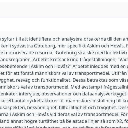
 syftar till att identifiera och analysera orsakerna till den
fiken i sydvästra Göteborg, mer specifikt Askim och Hovås. P
de motoriserade resorna i Göteborg ska ske med kollektivtra
landsregionen. Arbetet kretsar kring frågeställningen; ”Va
resebeteende i Askim och Hovås?” Arbetet inleddes med en
 för att förstå människors val av transportmedel. Utifrån d
rygghet, resväg och funktionalitet. Dessa betraktas som vä
niskors val av transportmedel. Med avstamp i frågeställni
enkäter, intervjuer, observationer och dataanalysverktyget 
r ett antal nyckelfaktorer till människors inställning till kol
, tidsaspekten, bekvämlighet, tillförlitlighet och trygghet. De
rna i Askim och Hovås vid deras val av transportmedel. Försl
land annat högre turtäthet på belastade linjer så som X2, fö
r specifikt Marklandsgatan, och utveckling av information