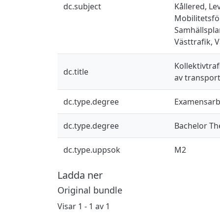
dc.subject
Kållered, Le
Mobilitetsfö
Samhällsplan
Västtrafik, 
Kollektivtra
dc.title
av transpor
dc.type.degree
Examensarbe
dc.type.degree
Bachelor Th
dc.type.uppsok
M2
Ladda ner
Original bundle
Visar
1 - 1 av 1