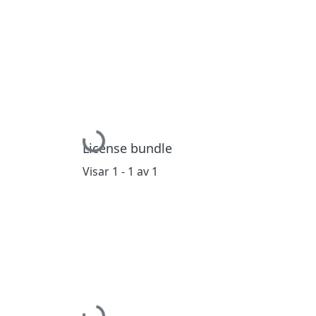
Hämtar...
License bundle
Visar
1 - 1 av 1