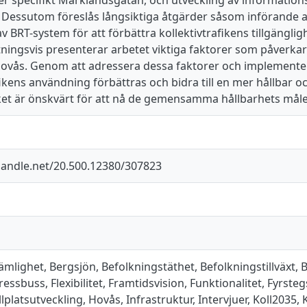
. Dessutom föreslås långsiktiga åtgärder såsom införande a
 BRT-system för att förbättra kollektivtrafikens tillgängligh
ingsvis presenterar arbetet viktiga faktorer som påverkar 
ovås. Genom att adressera dessa faktorer och implemente
fikens användning förbättras och bidra till en mer hållbar oc
ket är önskvärt för att nå de gemensamma hållbarhets målen
.handle.net/20.500.12380/307823
mlighet, Bergsjön, Befolkningstäthet, Befolkningstillväxt, 
ressbuss, Flexibilitet, Framtidsvision, Funktionalitet, Fyrst
lplatsutveckling, Hovås, Infrastruktur, Intervjuer, Koll2035, K