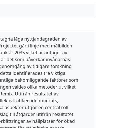
 antagna låga nyttjandegraden av
rojektet går i linje med målbilden
fik år 2035 vilket är antaget av
d är det som påverkar invånarnas
 genomgång av tidigare forskning
etta identifierades tre viktiga
sentliga bakomliggande faktorer som
ngen valdes olika metoder ut vilket
Remix. Utifrån resultatet av
lektivtrafiken identifierats;
ssa aspekter utgör en central roll
ag till åtgärder utifrån resultatet
rbättringar av hållplatser för ökad
ssystem för att minska oro vid