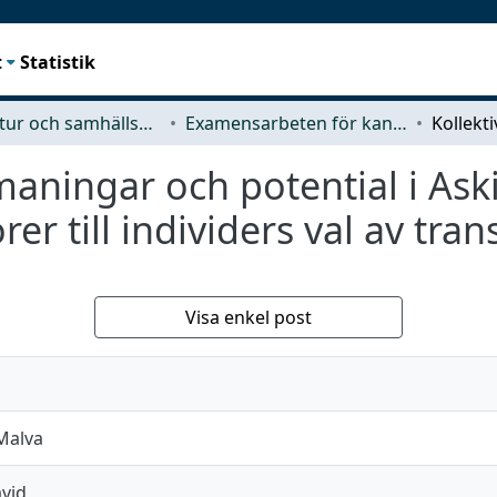
t
Statistik
Arkitektur och samhällsbyggnadsteknik (ACE)
Examensarbeten för kandidatexamen
tmaningar och potential i As
rer till individers val av tr
Visa enkel post
Malva
avid