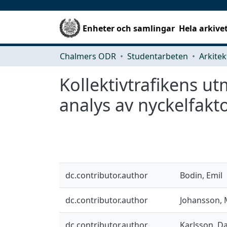
Enheter och samlingar
Hela arkive
Chalmers ODR
Studentarbeten
Kollektivtrafikens u
analys av nyckelfakto
dc.contributor.author
Bodin, Emil
dc.contributor.author
Johansson, 
dc.contributor.author
Karlsson, D