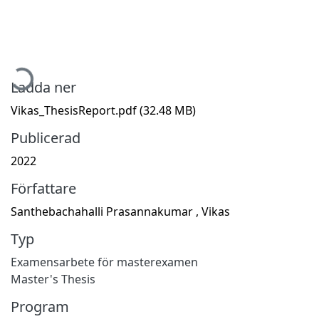
ämtar...
Ladda ner
Vikas_ThesisReport.pdf
(32.48 MB)
Publicerad
2022
Författare
Santhebachahalli Prasannakumar , Vikas
Typ
Examensarbete för masterexamen
Master's Thesis
Program