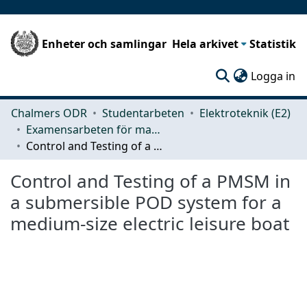
Enheter och samlingar
Hela arkivet
Statistik
(c
Logga in
Chalmers ODR
Studentarbeten
Elektroteknik (E2)
Examensarbeten för masterexamen
Control and Testing of a PMSM in a submersible POD system for a medium-size electric leisure boat
Control and Testing of a PMSM in
a submersible POD system for a
medium-size electric leisure boat