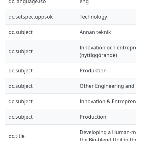
dc.language.iso
eng
dc.setspec.uppsok
Technology
dc.subject
Annan teknik
Innovation och entrepre
dc.subject
(nyttiggörande)
dc.subject
Produktion
dc.subject
Other Engineering and T
dc.subject
Innovation & Entreprene
dc.subject
Production
Developing a Human-mach
dc.title
the Bio-blend Unit in the 