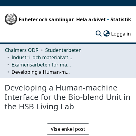
Enheter och samlingar
Hela arkivet
Statistik
(c
Logga in
Chalmers ODR
Studentarbeten
Industri- och materialvetenskap (IMS)
Examensarbeten för masterexamen
Developing a Human-machine Interface for the Bio-blend Unit in the HSB Living Lab
Developing a Human-machine
Interface for the Bio-blend Unit in
the HSB Living Lab
Visa enkel post