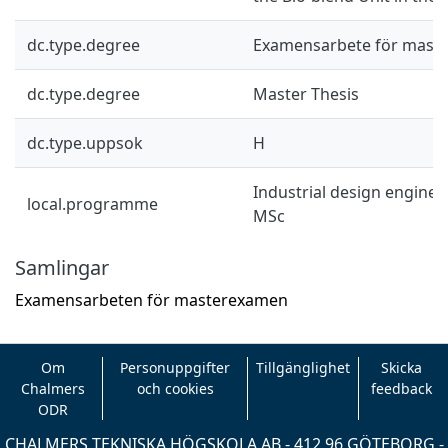
dc.type.degree
Examensarbete för mast
dc.type.degree
Master Thesis
dc.type.uppsok
H
Industrial design engine
local.programme
MSc
Samlingar
Examensarbeten för masterexamen
Om
Personuppgifter
Tillgänglighet
Skicka
Chalmers
och cookies
feedback
ODR
CHALMERS TEKNISKA HÖGSKOLA AB - 412 96 GÖTEBORG -