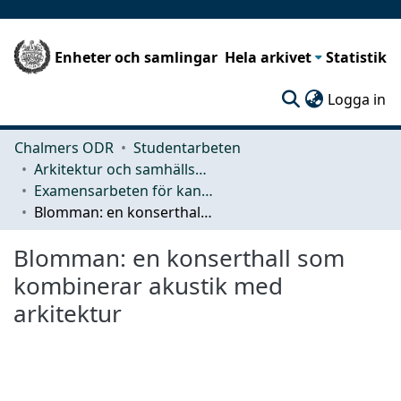
Enheter och samlingar
Hela arkivet
Statistik
(c
Logga in
Chalmers ODR
Studentarbeten
Arkitektur och samhällsbyggnadsteknik (ACE)
Examensarbeten för kandidatexamen
Blomman: en konserthall som kombinerar akustik med arkitektur
Blomman: en konserthall som
kombinerar akustik med
arkitektur